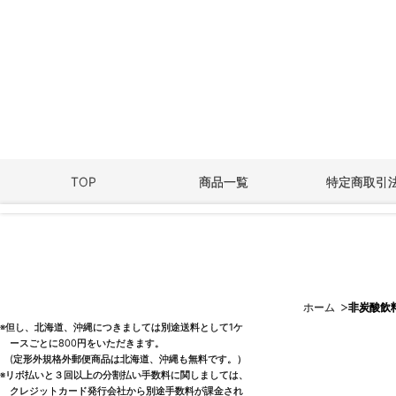
TOP
商品一覧
特定商取引
ホーム
非炭酸飲
※但し、北海道、沖縄につきましては別途送料として1ケ
ースごとに800円をいただきます。
(定形外規格外郵便商品は北海道、沖縄も無料です。）
※リボ払いと３回以上の分割払い手数料に関しましては、
クレジットカード発行会社から別途手数料が課金され