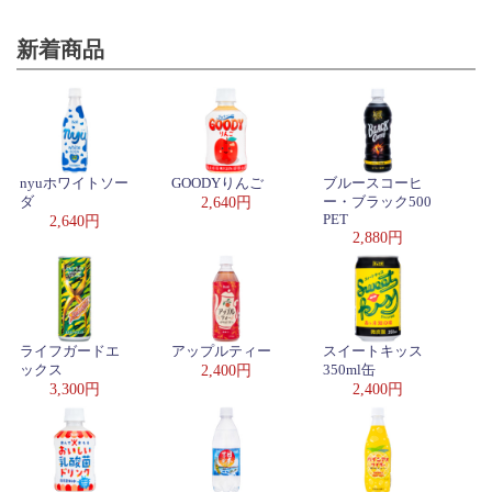
新着商品
nyuホワイトソー
GOODYりんご
ブルースコーヒ
ダ
2,640円
ー・ブラック500
PET
2,640円
2,880円
ライフガードエ
アップルティー
スイートキッス
ックス
2,400円
350ml缶
3,300円
2,400円